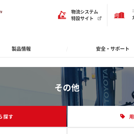
様導入事例
情報
ート体制について
紹介
物流システムサポート
沿革
物流システム
特設サイト
講習
への取り組み
ネットワーク
運転技能講習・特別教育
効果から探す
から探す
導入製品から探す
用途から探す
ォークリフト
物流・作業品質
エンジンフォークリフト
作業効率
保管効率
大規模ソリューション
積付・積降
搬送・けん引
フォークリ
製品情報
安全・サポート
理
クリフト関連商品
搬送機器・けん引車
保管システム
仕分・ピッキング
保管機器
搬送シス
保管・
器
物流システム機器
その他
搬送機器
自動化・無人化
管理システム
その他
仕分け/ピッキングシステム
様導入事例
情報
ート体制について
紹介
物流システムサポート
沿革
トヨタL&Fの物流ソリュ
改善ガイド
ン
その他
講習
への取り組み
ネットワーク
運転技能講習・特別教育
効果から探す
から探す
導入製品から探す
用途から探す
ォークリフト
物流・作業品質
エンジンフォークリフト
作業効率
保管効率
大規模ソリューション
積付・積降
搬送・けん引
フォークリ
理
クリフト関連商品
搬送機器・けん引車
保管システム
仕分・ピッキング
保管機器
搬送シス
保管・
ら探す
器
物流システム機器
その他
搬送機器
自動化・無人化
管理システム
その他
仕分け/ピッキングシステム