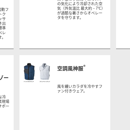
の気化により冷却された空
気（外気温比 最大約－7℃）
電動フ
が過酷な暑さからオペレー
トク
タを守ります。
ッサ
き出
標準
ペレ
す。
®
空調風神服
ゾー
風を纏いカラダを冷やすフ
ァン付きウェア。
な冷
業現場
サポー