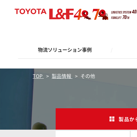
お客
製品
サポ
事業
Solutions
Products
Support
About
安全
安全
物流ソリューション事例
製品情報
安全・サポート
事業概要
導入
製品
安全
電動フ
MORE
MORE
MORE
MORE
物流ソリューション事例
在庫管
フォー
保管機
TOP
製品情報
その他
お客
製品
サポ
事業
Solutions
Products
Support
About
物流
安全
安全
物流ソリューション事例
製品情報
安全・サポート
事業概要
導入
製品
安全
電動フ
MORE
MORE
MORE
MORE
在庫管
フォー
製品か
保管機