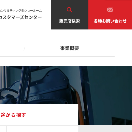
車両の点検・検査
環境への取り組み
SAS・OPS（安全システム）
コンサルティング型ショールーム
カスタマーズセンター
販売店検索
各種お問い合わせ
ブランドメッセージ
車両のリース・レンタル
業種から探す
フト
自動車関連
運輸・倉庫
医療・化学
中古車の販売・買取り
事業概要
テム
管理
食品・飲料
電気・機械
機器・金属
木・紙製造
農業・水産
通販・卸売・小売
その他
車両の点検・検査
環境への取り組み
SAS・OPS（安全システム）
ーショ
フリートマネジメント
ブランドメッセージ
車両のリース・レンタル
業種から探す
フト
自動車関連
運輸・倉庫
医療・化学
中古車の販売・買取り
テム
管理
食品・飲料
電気・機械
機器・金属
用途から探す
木・紙製造
農業・水産
通販・卸売・小売
その他