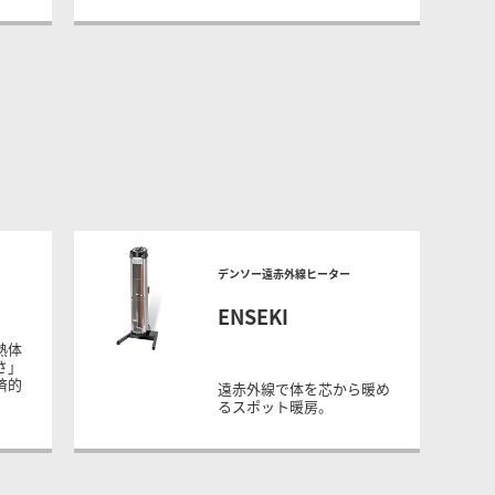
デンソー遠赤外線ヒーター
ENSEKI
熱体
さ」
済的
遠赤外線で体を芯から暖め
。
るスポット暖房。