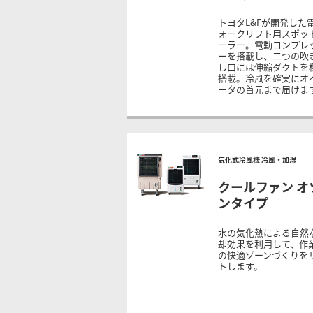
トヨタL&Fが開発した
ォークリフト用スポッ
ーラー。電動コンプレ
ーを搭載し、二つの吹
し口には伸縮ダクトを
搭載。冷風を確実にオ
ータの首元まで届けま
気化式冷風機 冷風・加湿
クールファン オ
ンタイプ
水の気化熱による自然
却効果を利用して、作
の快適ゾーンづくりを
トします。