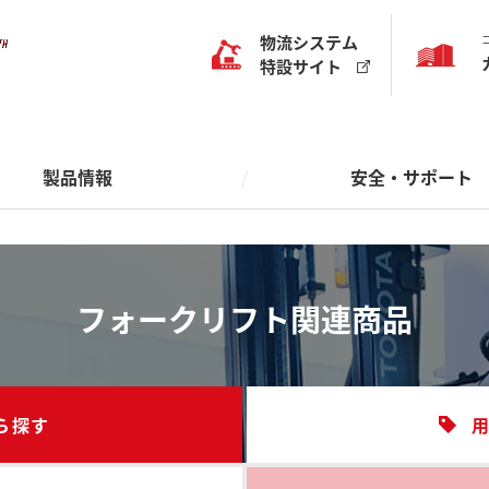
様導入事例
情報
ート体制について
紹介
物流システムサポート
沿革
物流システム
特設サイト
講習
への取り組み
ネットワーク
運転技能講習・特別教育
効果から探す
から探す
導入製品から探す
用途から探す
ォークリフト
物流・作業品質
エンジンフォークリフト
作業効率
保管効率
大規模ソリューション
積付・積降
搬送・けん引
フォークリ
製品情報
安全・サポート
理
クリフト関連商品
搬送機器・けん引車
保管システム
仕分・ピッキング
保管機器
搬送シス
保管・
器
物流システム機器
その他
搬送機器
自動化・無人化
管理システム
その他
仕分け/ピッキングシステム
様導入事例
情報
ート体制について
紹介
物流システムサポート
沿革
トヨタL&Fの物流ソリュ
改善ガイド
ン
フォークリフト関連商品
講習
への取り組み
ネットワーク
運転技能講習・特別教育
効果から探す
から探す
導入製品から探す
用途から探す
ォークリフト
物流・作業品質
エンジンフォークリフト
作業効率
保管効率
大規模ソリューション
積付・積降
搬送・けん引
フォークリ
理
クリフト関連商品
搬送機器・けん引車
保管システム
仕分・ピッキング
保管機器
搬送シス
保管・
ら探す
器
物流システム機器
その他
搬送機器
自動化・無人化
管理システム
その他
仕分け/ピッキングシステム