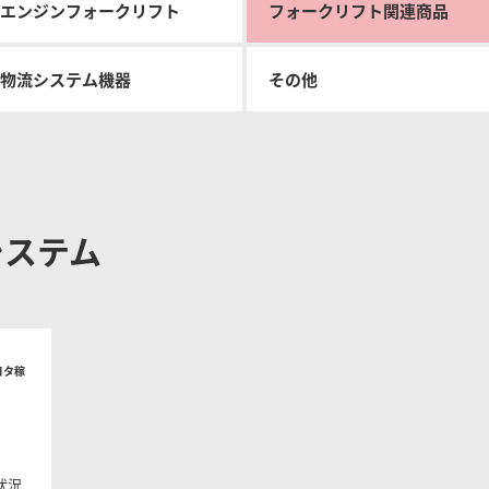
エンジンフォークリフト
フォークリフト関連商品
トヨタL&Fの物流ソリュ
改善ガイド
ン
物流システム機器
その他
システム
ヨタ稼
状況