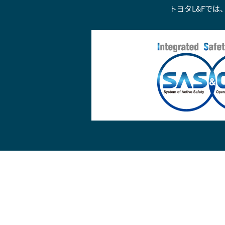
トヨタL&Fで