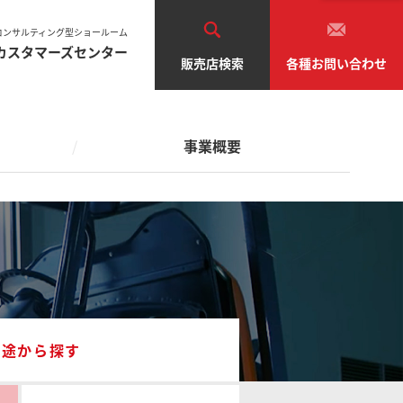
車両の点検・検査
環境への取り組み
SAS・OPS（安全システム）
コンサルティング型ショールーム
カスタマーズセンター
販売店検索
各種お問い合わせ
ブランドメッセージ
車両のリース・レンタル
業種から探す
フト
自動車関連
運輸・倉庫
医療・化学
中古車の販売・買取り
事業概要
テム
管理
食品・飲料
電気・機械
機器・金属
木・紙製造
農業・水産
通販・卸売・小売
その他
車両の点検・検査
環境への取り組み
SAS・OPS（安全システム）
ーショ
フリートマネジメント
ブランドメッセージ
車両のリース・レンタル
業種から探す
フト
自動車関連
運輸・倉庫
医療・化学
中古車の販売・買取り
テム
管理
食品・飲料
電気・機械
機器・金属
用途から探す
木・紙製造
農業・水産
通販・卸売・小売
その他