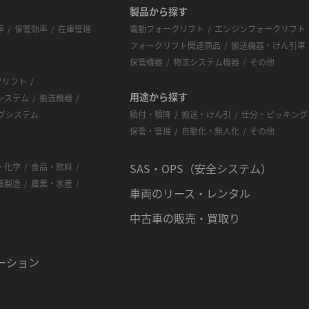
製品から探す
率
保管効率
在庫管理
電動フォークリフト
エンジンフォークリフト
フォークリフト関連商品
搬送機器・けん引車
保管機器
物流システム機器
その他
クリフト
用途から探す
システム
搬送機器
グシステム
積付・積降
搬送・けん引
仕分・ピッキング
保管・管理
自動化・無人化
その他
SAS・OPS（安全システム）
・化学
食品・飲料
紙製造
農業・水産
車両のリース・レンタル
中古車の販売・買取り
ーション