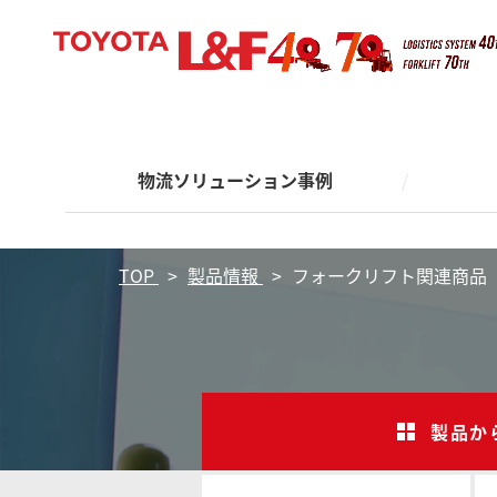
お客
製品
サポ
事業
Solutions
Products
Support
About
安全
安全
物流ソリューション事例
製品情報
安全・サポート
事業概要
導入
製品
安全
電動フ
MORE
MORE
MORE
MORE
物流ソリューション事例
在庫管
フォー
保管機
TOP
製品情報
フォークリフト関連商品
お客
製品
サポ
事業
Solutions
Products
Support
About
物流
安全
安全
物流ソリューション事例
製品情報
安全・サポート
事業概要
導入
製品
安全
電動フ
MORE
MORE
MORE
MORE
在庫管
フォー
製品か
保管機