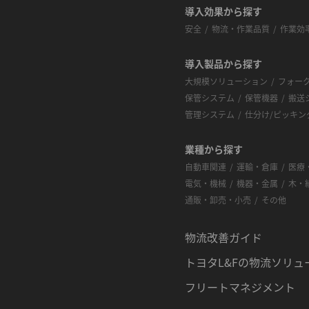
導入効果から探す
安全
物流・作業品質
作業効
導入製品から探す
大規模ソリューション
フォー
保管システム
保管機器
搬送
管理システム
仕分け/ピッキン
業種から探す
自動車関連
運輸・倉庫
医療
電気・機械
機器・金属
木・
通販・卸売・小売
その他
物流改善ガイド
トヨタL&Fの物流ソリュ
フリートマネジメント