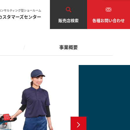
車両の点検・検査
環境への取り組み
SAS・OPS（安全システム）
コンサルティング型ショールーム
カスタマーズセンター
販売店検索
各種お問い合わせ
ブランドメッセージ
車両のリース・レンタル
業種から探す
フト
自動車関連
運輸・倉庫
医療・化学
中古車の販売・買取り
事業概要
テム
管理
食品・飲料
電気・機械
機器・金属
木・紙製造
農業・水産
通販・卸売・小売
その他
車両の点検・検査
環境への取り組み
SAS・OPS（安全システム）
ーショ
フリートマネジメント
ブランドメッセージ
車両のリース・レンタル
業種から探す
フト
自動車関連
運輸・倉庫
医療・化学
中古車の販売・買取り
テム
管理
食品・飲料
電気・機械
機器・金属
木・紙製造
農業・水産
通販・卸売・小売
その他