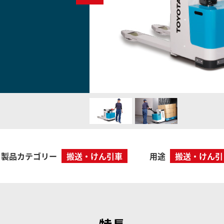
トヨタL&Fの物流ソリュ
改善ガイド
ン
製品カテゴリー
搬送・けん引車
用途
搬送・けん引