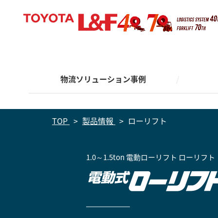
お客
製品
サポ
事業
Solutions
Products
Support
About
安全
安全
物流ソリューション事例
製品情報
安全・サポート
事業概要
導入
製品
安全
電動フ
MORE
MORE
MORE
MORE
物流ソリューション事例
在庫管
フォー
保管機
TOP
製品情報
ローリフト
お客
製品
サポ
事業
Solutions
Products
Support
About
物流
安全
安全
物流ソリューション事例
製品情報
安全・サポート
事業概要
導入
製品
1.0～1.5ton 電動ローリフト ローリフト
安全
電動フ
MORE
MORE
MORE
MORE
在庫管
フォー
保管機