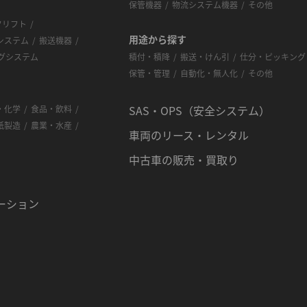
保管機器
物流システム機器
その他
クリフト
用途から探す
システム
搬送機器
グシステム
積付・積降
搬送・けん引
仕分・ピッキング
保管・管理
自動化・無人化
その他
SAS・OPS（安全システム）
・化学
食品・飲料
紙製造
農業・水産
車両のリース・レンタル
中古車の販売・買取り
ーション