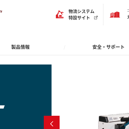
様導入事例
情報
ート体制について
紹介
物流システムサポート
沿革
物流システム
特設サイト
講習
への取り組み
ネットワーク
運転技能講習・特別教育
効果から探す
から探す
導入製品から探す
用途から探す
ォークリフト
物流・作業品質
エンジンフォークリフト
作業効率
保管効率
大規模ソリューション
積付・積降
搬送・けん引
フォークリ
製品情報
安全・サポート
理
クリフト関連商品
搬送機器・けん引車
保管システム
仕分・ピッキング
保管機器
搬送シス
保管・
器
物流システム機器
その他
搬送機器
自動化・無人化
管理システム
その他
仕分け/ピッキングシステム
様導入事例
情報
ート体制について
紹介
物流システムサポート
沿革
トヨタL&Fの物流ソリュ
改善ガイド
ン
講習
への取り組み
ネットワーク
運転技能講習・特別教育
効果から探す
から探す
導入製品から探す
用途から探す
ォークリフト
物流・作業品質
エンジンフォークリフト
作業効率
保管効率
大規模ソリューション
積付・積降
搬送・けん引
フォークリ
理
クリフト関連商品
搬送機器・けん引車
保管システム
仕分・ピッキング
保管機器
搬送シス
保管・
器
物流システム機器
その他
搬送機器
自動化・無人化
管理システム
その他
仕分け/ピッキングシステム